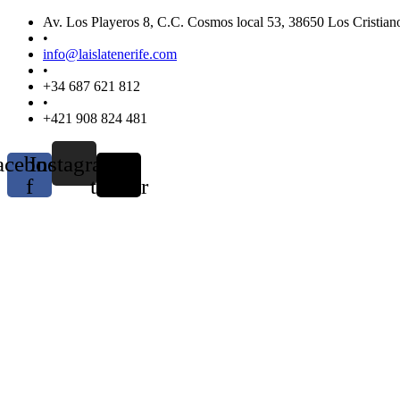
Přejít
Av. Los Playeros 8, C.C. Cosmos local 53, 38650 Los Cristiano
k
•
obsahu
info@laislatenerife.com
•
+34 687 621 812
•
+421 908 824 481
acebook-
Instagram
X-
f
twitter