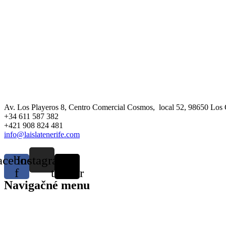
Av. Los Playeros 8, Centro Comercial Cosmos, local 52, 98650 Los C
+34 611 587 382
+421 908 824 481
info@laislatenerife.com
acebook-
Instagram
X-
f
twitter
Navigačné menu